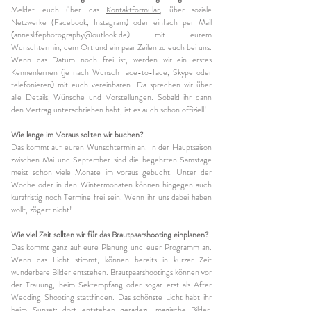
Meldet euch über das
Kontaktformular
,
über soziale
Netzwerke (Facebook, Instagram) oder einfach per Mail
(
anneslifephotography@outlook.de
) mit eurem
Wunschtermin, dem Ort und ein paar Zeilen zu euch bei uns.
Wenn das Datum noch frei ist, werden wir ein erstes
Kennenlernen (je nach Wunsch face-to-face, Skype oder
telefonieren) mit euch vereinbaren. Da sprechen wir über
alle Details, Wünsche und Vorstellungen. Sobald ihr dann
den Vertrag unterschrieben habt, ist es auch schon offiziell!
Wie lange im Voraus sollten wir buchen?
Das kommt auf euren Wunschtermin an. In der Hauptsaison
zwischen Mai und September sind die begehrten Samstage
meist schon viele Monate im voraus gebucht. Unter der
Woche oder in den Wintermonaten können hingegen auch
kurzfristig noch Termine frei sein. Wenn ihr uns dabei haben
wollt, zögert nicht!
Wie viel Zeit sollten wir für das Brautpaarshooting einplanen?
Das kommt ganz auf eure Planung und euer Programm an.
Wenn das Licht stimmt, können bereits in kurzer Zeit
wunderbare Bilder entstehen. Brautpaarshootings können vor
der Trauung, beim Sektempfang oder sogar erst als After
Wedding Shooting stattfinden. Das schönste Licht habt ihr
beim Sunset; dort entstehen geradezu magische Bilder.