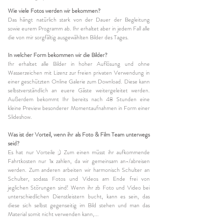
Wie viele Fotos werden wir bekommen?
Das hängt natürlich stark von der Dauer der Begleitung
sowie eurem Programm ab. Ihr erhaltet aber in jedem Fall alle
die von mir sorgfältig ausgewählten Bilder des Tages.
In welcher Form bekommen wir die Bilder?
Ihr erhaltet alle Bilder in hoher Auflösung und ohne
Wasserzeichen mit Lizenz zur freien privaten Verwendung in
einer geschützten Online Galerie zum Download. Diese kann
selbstverständlich an euere Gäste weitergeleitet werden.
Außerdem bekommt Ihr bereits nach 48 Stunden eine
kleine Preview besonderer Momentaufnahmen in Form einer
Slideshow.
Was ist der Vorteil, wenn ihr als Foto & Film Team unterwegs
seid?
Es hat nur Vorteile ;) Zum einen müsst ihr aufkommende
Fahrtkosten nur 1x zahlen, da wir gemeinsam an-/abreisen
werden. Zum anderen arbeiten wir harmonisch Schulter an
Schulter, sodass Fotos und Videos am Ende frei von
jeglichen Störungen sind! Wenn ihr zb Foto und Video bei
unterschiedlichen Dienstleistern bucht, kann es sein, das
diese sich selbst gegenseitig im Bild stehen und man das
Material somit nicht verwenden kann,...