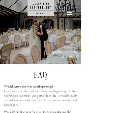
modern, authentic,
wild and free
FAQ
Wieviel kostet eine Hochzeitsbegleitung?
Das kommt natürlich auf die Länge der Begleitung und den
Umfang an. Schreibt uns gerne über das
Kontaktformular
und erhaltet ein Welcome Booklet mit meinen Preisen und
Leistungen.
Wie läuft die Buchung für eine Hochzeitsbegleitung ab?