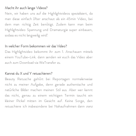
Macht ihr auch lange Videos?
Nein, wir haben uns auf die Highlightvideos spezialisiert, da
man diese einfach öfter anschaut als ein 45min Video, bei
dem man richtig Zeit benötigt. Zudem kann man beim
Highlightvideo Spannung und Dramaturgie super einbauen,
sodass es nicht langweilig wird!
In welcher Form bekommen wir das Video?
Das Highlightvideo bekommt ihr zum 1. Anschauen mittels
einem YouTube-Link. dann senden wir euch das Video aber
auch zum Download via WeTransfer zu.
Kannst du X und Y retuschieren?
Beauty Retusche gehört bei Reportagen normalerweise
nicht zu meiner Aufgabe, denn gerade authentische und
natürliche Bilder machen meinen Stil aus. Aber wer kennt
das nicht, genau zu einem wichtigen Termin taucht ein
kleiner Pickel mitten im Gesicht auf. Keine Sorge, den
retuschiere ich insbesondere bei Nahaufnahmen dann ganz
dezent weg.
Wann bekommen wir die Bilder?
Bereits nach 48h nach euer Trauung erhaltet ihr schon mal
eine kleine Preview, weil wir wissen, wie gespannt man auf die