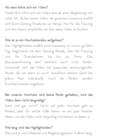
Ab wann lohnt sich ein Video?
Tatsächlich lohnt sich ein Video erst ab einer Begleitung von
mind. 6h, da bei einem Video die gesamte Lovestory erzählt
wird (vom Getting Ready bis zur Party). Nur für die Trauung
und den Apero empfehlen wir kein extra Video zu buchen.
Wie ist so ein Hochzeitsvideo aufgebaut?
Das Highlightvideo erzählt eure Lovestory an eurem großen
Tag: beginnend mit dem Getting Ready, über die Trauung
und die Gratulationen bis hin zur Party. Das
Brautpaarshooting darf natürlich auch nicht fehlen.
Untermalt wird das Video mit passender stimmungsvoller
Musik, die wir extra zu euch auswählen werden (wird bei
jedem Paar individuell). Auch die Reden werden
bruchstückweise eingebaut.
Bei unserer Hochzeit wird keine Rede gehalten, wird das
Video dann nicht langweilig?
Ganz und gar nicht!! Nicht auf jeder Hochzeit gibt es
Reden, aber für solche Fälle haben wir ein paar kreative
Ideen, um das Video nicht langweilig erscheinen zu lassen ;)
Wie lang wird das Highlightvideo?
Das wird je nach Material und Begleitungsdauer 3-8min lang.