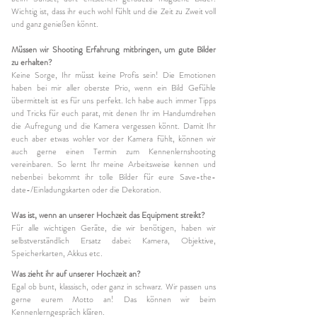
Wichtig ist, dass ihr euch wohl fühlt und die Zeit zu Zweit voll
und ganz genießen könnt.
Müssen wir Shooting Erfahrung mitbringen, um gute Bilder
zu erhalten?
Keine Sorge, Ihr müsst keine Profis sein! Die Emotionen
haben bei mir aller oberste Prio, wenn ein Bild Gefühle
übermittelt ist es für uns perfekt. Ich habe auch immer Tipps
und Tricks für euch parat, mit denen Ihr im Handumdrehen
die Aufregung und die Kamera vergessen könnt. Damit Ihr
euch aber etwas wohler vor der Kamera fühlt, können wir
auch gerne einen Termin zum Kennenlernshooting
vereinbaren. So lernt Ihr meine Arbeitsweise kennen und
nebenbei bekommt ihr tolle Bilder für eure Save-the-
date-/Einladungskarten oder die Dekoration.
Was ist, wenn an unserer Hochzeit das Equipment streikt?
Für alle wichtigen Geräte, die wir benötigen, haben wir
selbstverständlich Ersatz dabei: Kamera, Objektive,
Speicherkarten, Akkus etc.
Was zieht ihr auf unserer Hochzeit an?
Egal ob bunt, klassisch, oder ganz in schwarz. Wir passen uns
gerne eurem Motto an! Das können wir beim
Kennenlerngespräch klären.