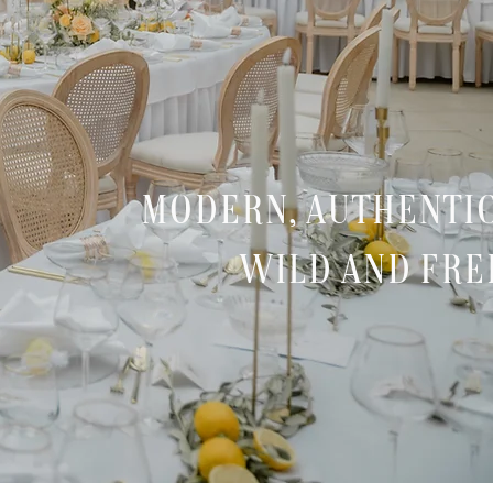
modern, authentic
wild and fre