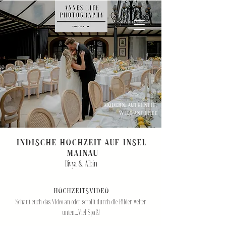
modern, authentic,
wild and free
indische Hochzeit auf Insel
Mainau
Divya & Albin
Hochzeitsvideo
Schaut euch das Video an oder scrollt durch die Bilder weiter
unten…Viel Spaß!